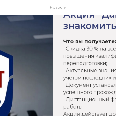
2026-06-02 12:54
Новости
Акция "Да
знакомить
Что вы получаете
· Скидка 30 % на в
повышения квалиф
переподготовки;
· Актуальные знани
учетом последних и
· Документ установ
успешного прохожд
· Дистанционный фо
работы.
Акция действует до