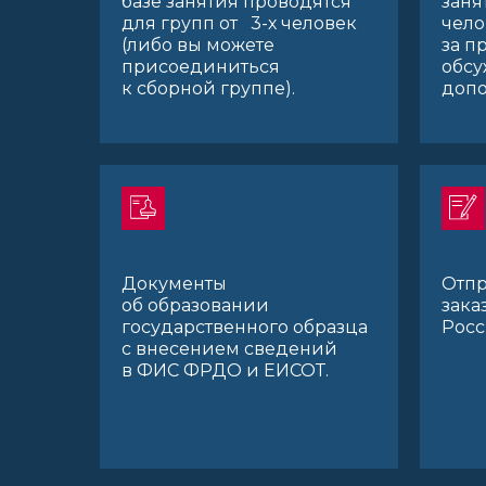
базе занятия проводятся
заня
для групп от 3-х человек
чело
(либо вы можете
за п
присоединиться
обсу
к сборной группе).
допо
Документы
Отпр
об образовании
зака
государственного образца
Рос
с внесением сведений
в ФИС ФРДО и ЕИСОТ.