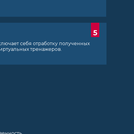
5
ключает себя отработку полученных
иртуальных тренажеров.
венность