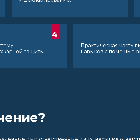
4
стему
Практическая часть в
ожарной защиты.
навыков с помощью в
!
чение?
наченные ими ответственные лица, несущие ответст