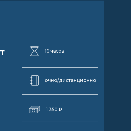
т
16 часов
очно/дистанционно
1 350 ₽