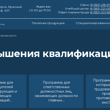
Офис:
8 (383) 218-5
Ждем вас
ирск, Красный
Учебный центр:
8 (383) 221-0
с 9.00 до 17.00
оф. 401
Отдел охраны труда:
8 (383) 201-5
Печатная продукция
Специализированное
сть
езопасности
ышения квалификац
Программ
мма для
Программа для
которы
дителей
ответственных
трудова
ирующих и
должностных лиц,
про
ляющих
занимающих должности
против
аций...
главных...
инс