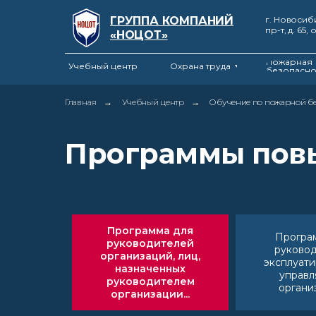
ГРУППА КОМПАНИЙ
г. Новосиб
пр-т, д. 65, 
«НОЦОТ»
Пожарная
Учебный центр
Охрана труда
безопасно
Главная
→
Учебный центр
→
Обучение по пожарной б
Программы пов
Программа для
Програ
руководителей
руково
организаций, лиц,
эксплуат
назначенных
управ
руководителем
организ
организации...