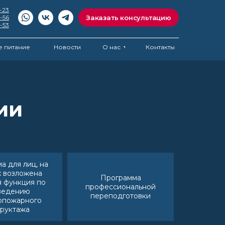
7-23
5-56
Заказать консультацию
6-53
 питание
Новости
О нас
Контакты
ии
а для лиц, на
х возложена
Программа
я функция по
профессиональной
ведению
переподготовки
опожарного
труктажа