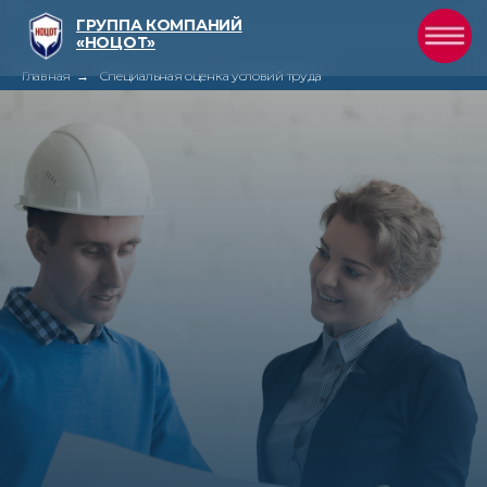
ГРУППА КОМПАНИЙ
«НОЦОТ»
Главная
→
Специальная оценка условий труда
Качественно
проведенная СОУТ –
залог безопасности