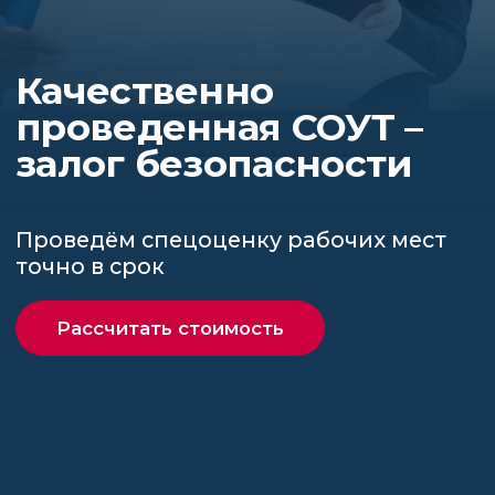
Проведём спецоценку рабочих мест
точно в срок
Рассчитать стоимость
Специальная оценка
условий труда
в НОЦОТ — это
Понятно
Наши специалисты окажут консультационную
поддержку на всех этапах проведения СОУТ
(от подготовки необходимой документации
до подачи отчетности в ГИТ)
Качественно
Наши специалисты постоянно повышают
квалификацию, а приборы проходят
своевременную поверку. Вы можете быть